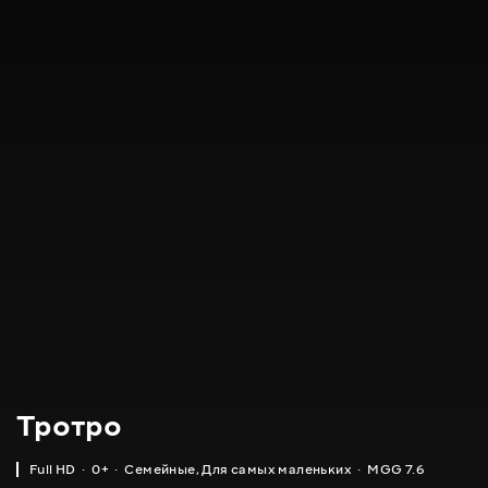
Тротро
Full HD
0+
Семейные
,
Для самых маленьких
MGG 7.6