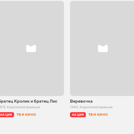
Братец Кролик и братец Лис
Веревочка
972
,
Короткометражные
1990
,
Короткометражные
ТВ И КИНО
ТВ И КИНО
АКЦИЯ
АКЦИЯ