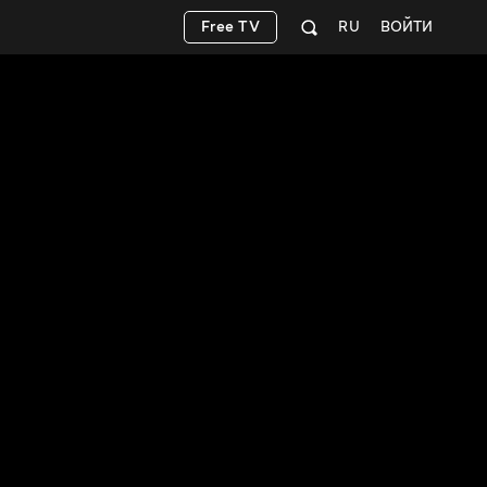
Free TV
RU
ВОЙТИ