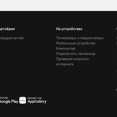
артнёрам
На устройствах
трудничество
Телевизоры и медиаплееры
Мобильные устройства
Компьютер
Подключить телевизор
Проверка скорости
интернета