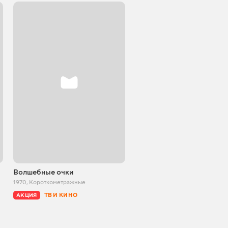
Волшебные очки
Два справедливых цыпле
1970
,
Короткометражные
1984
,
Короткометражные
ТВ И КИНО
ТВ И КИНО
АКЦИЯ
АКЦИЯ