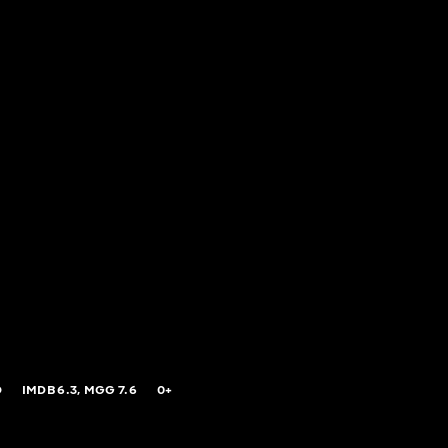
O
IMDB
6.3,
MGG
7.6
0+