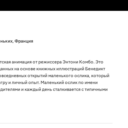
еньких
,
Франция
тская анимация от режиссера Энтони Комбо. Это
данных на основе книжных иллюстраций Бенедикт
повседневных открытий маленького ослика, который
гру и личный опыт. Маленький ослик по имени
одителями и каждый день сталкивается с типичными