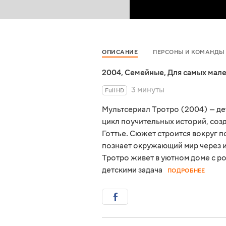
ОПИСАНИЕ
ПЕРСОНЫ И КОМАНДЫ
2004
,
Семейные
,
Для самых мал
3 минуты
Full HD
Мультсериал Тротро (2004) — де
цикл поучительных историй, соз
Готтье. Сюжет строится вокруг 
познает окружающий мир через и
Тротро живет в уютном доме с р
детскими задача
ПОДРОБНЕЕ