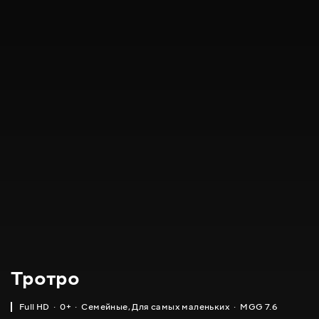
Тротро
Full HD
0+
Семейные
,
Для самых маленьких
MGG 7.6