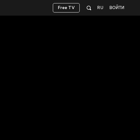
Free TV
RU
ВОЙТИ