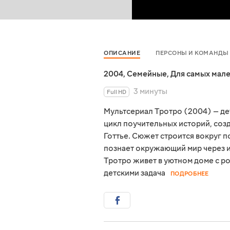
ОПИСАНИЕ
ПЕРСОНЫ И КОМАНДЫ
2004
,
Семейные
,
Для самых мал
3 минуты
Full HD
Мультсериал Тротро (2004) — де
цикл поучительных историй, соз
Готтье. Сюжет строится вокруг 
познает окружающий мир через и
Тротро живет в уютном доме с р
детскими задача
ПОДРОБНЕЕ