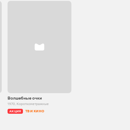
Волшебные очки
Два справедливых цыпле
1970
,
Короткометражные
1984
,
Короткометражные
ТВ И КИНО
ТВ И КИНО
АКЦИЯ
АКЦИЯ