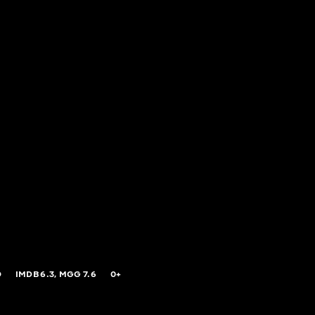
O
IMDB
6.3,
MGG
7.6
0+