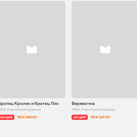
Братец Кролик и братец Лис
Веревочка
972
,
Короткометражные
1990
,
Короткометражные
ТВ И КИНО
ТВ И КИНО
АКЦИЯ
АКЦИЯ