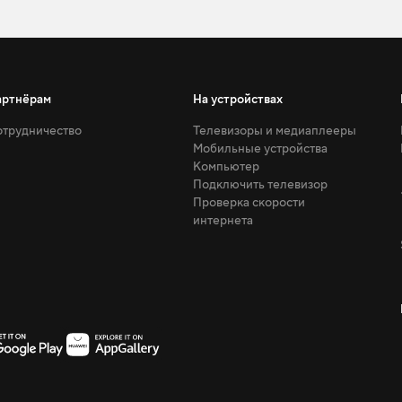
артнёрам
На устройствах
трудничество
Телевизоры и медиаплееры
Мобильные устройства
Компьютер
Подключить телевизор
Проверка скорости
интернета