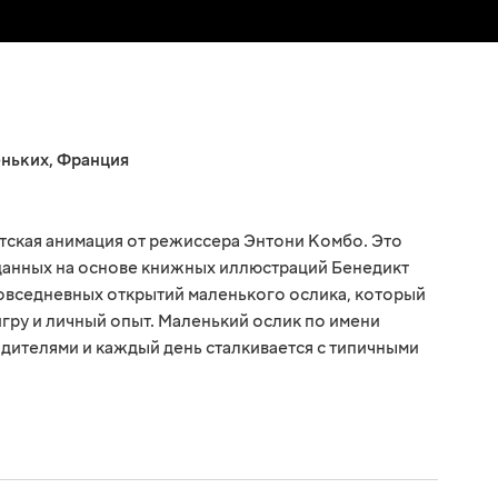
еньких
,
Франция
тская анимация от режиссера Энтони Комбо. Это
данных на основе книжных иллюстраций Бенедикт
повседневных открытий маленького ослика, который
гру и личный опыт. Маленький ослик по имени
одителями и каждый день сталкивается с типичными