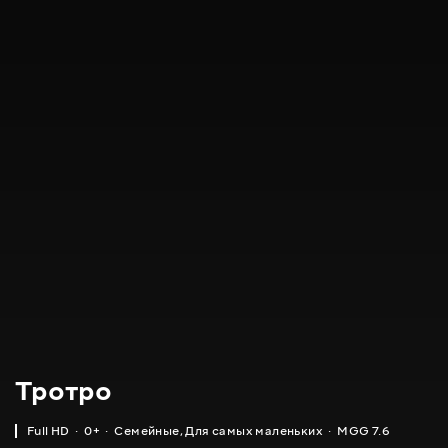
Тротро
Full HD
0+
Семейные
,
Для самых маленьких
MGG 7.6