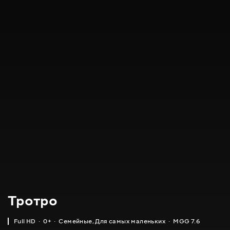
Тротро
Full HD
0+
Семейные
,
Для самых маленьких
MGG 7.6