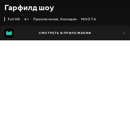
Гарфилд шоу
Full HD
6+
Приключения
,
Комедии
MGG 7.6
IMDB
MGG
11 тыс.
СМОТРЕТЬ В ПРИЛОЖЕНИИ
1 тыс.
5.7
7.6
Добавлено в избранное
ПОДЕЛИТЬСЯ
The Garfield Show
2008 - 2016
,
США
,
Франция
Приключения
,
Комедии
,
Facebook
Семейные
,
Для детей
ПЕРЕВОД
Скопировать ссылку
,
,
,
Английский
Украинский
Русский
Польский
СУБТИТРЫ
Русский
ДОСТУПНО
iOS,
Android,
Smart TV,
Консоли,
Медиа плеер