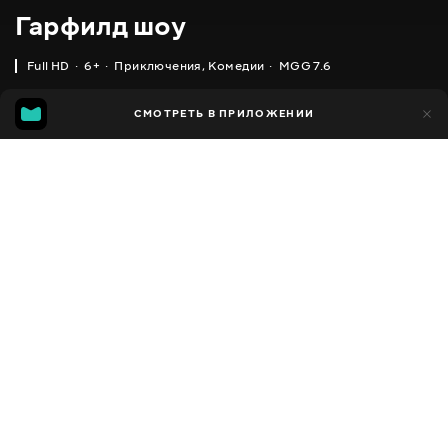
Гарфилд шоу
Full HD
6+
Приключения
,
Комедии
MGG 7.6
IMDB
MGG
11 тыс.
СМОТРЕТЬ В ПРИЛОЖЕНИИ
1 тыс.
5.7
7.6
Добавлено в избранное
ПОДЕЛИТЬСЯ
The Garfield Show
2008 - 2016
,
США
,
Франция
Приключения
,
Комедии
,
Facebook
Семейные
,
Для детей
ПЕРЕВОД
Скопировать ссылку
,
,
,
Английский
Украинский
Русский
Польский
СУБТИТРЫ
Русский
ДОСТУПНО
iOS,
Android,
Smart TV,
Консоли,
Медиа плеер