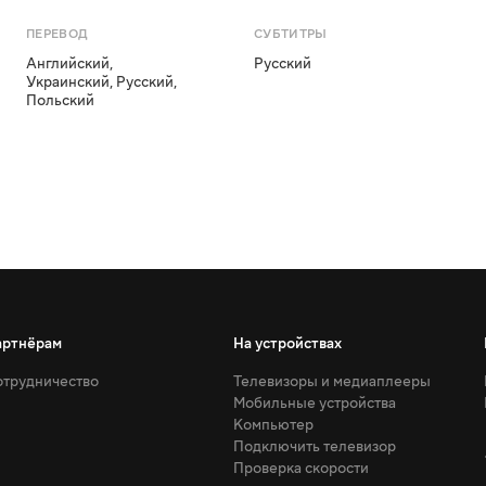
ПЕРЕВОД
СУБТИТРЫ
Английский
,
Русский
Украинский
,
Русский
,
Польский
артнёрам
На устройствах
трудничество
Телевизоры и медиаплееры
Мобильные устройства
Компьютер
Подключить телевизор
Проверка скорости