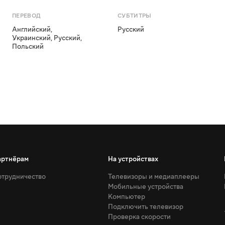
ПЕРЕВОД
СУБТИТРЫ
Английский
,
Русский
Украинский
,
Русский
,
Польский
артнёрам
На устройствах
трудничество
Телевизоры и медиаплееры
Мобильные устройства
Компьютер
Подключить телевизор
Проверка скорости