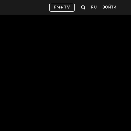
Free TV
RU
ВОЙТИ