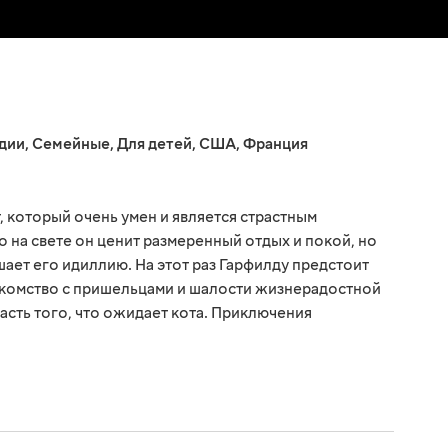
дии
,
Семейные
,
Для детей
,
США
,
Франция
, который очень умен и является страстным
 на свете он ценит размеренный отдых и покой, но
шает его идиллию. На этот раз Гарфилду предстоит
комство с пришельцами и шалости жизнерадостной
часть того, что ожидает кота. Приключения