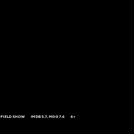
RFIELD SHOW
IMDB
5.7,
MGG
7.6
6+