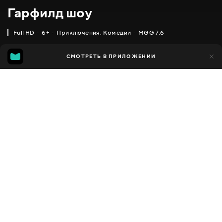
Гарфилд шоу
Full HD
6+
Приключения
,
Комедии
MGG 7.6
IMDB
MGG
11 тыс.
СМОТРЕТЬ В ПРИЛОЖЕНИИ
1 тыс.
5.7
7.6
Добавлено в избранное
ПОДЕЛИТЬСЯ
The Garfield Show
2008 - 2016
,
США
,
Франция
Приключения
,
Комедии
,
Facebook
Семейные
,
Для детей
ПЕРЕВОД
Скопировать ссылку
,
,
,
Английский
Украинский
Русский
Польский
СУБТИТРЫ
Русский
ДОСТУПНО
iOS,
Android,
Smart TV,
Консоли,
Медиа плеер