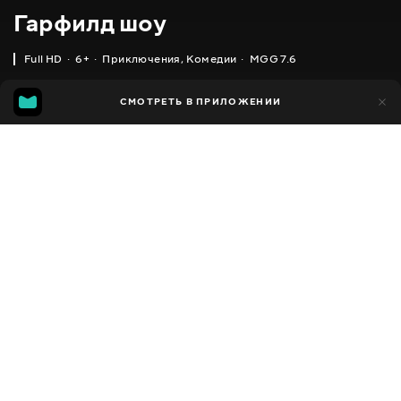
Гарфилд шоу
Full HD
6+
Приключения
,
Комедии
MGG 7.6
IMDB
MGG
11 тыс.
СМОТРЕТЬ В ПРИЛОЖЕНИИ
1 тыс.
5.7
7.6
Добавлено в избранное
ПОДЕЛИТЬСЯ
The Garfield Show
2008 - 2016
,
США
,
Франция
Приключения
,
Комедии
,
Facebook
Семейные
,
Для детей
ПЕРЕВОД
Скопировать ссылку
,
,
,
Английский
Украинский
Русский
Польский
СУБТИТРЫ
Русский
ДОСТУПНО
iOS,
Android,
Smart TV,
Консоли,
Медиа плеер