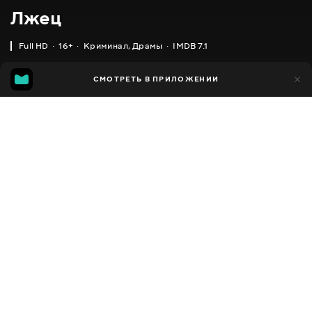
Лжец
Full HD
16+
Криминал
,
Драмы
IMDB 7.1
IMDB
MGG
6 тыс.
СМОТРЕТЬ В ПРИЛОЖЕНИИ
575
7.1
7.1
Добавлено в избранное
ПОДЕЛИТЬСЯ
Liar
2017 - 2020
,
Великобритания
Криминал
,
Драмы
,
Facebook
Триллеры
ПЕРЕВОД
Скопировать ссылку
,
,
Английский
Украинский
Русский
СУБТИТРЫ
,
,
Английский
Украинский
Русский
ДОСТУПНО
iOS,
Android,
Smart TV,
Консоли,
Медиа плеер