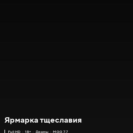
Ярмарка тщеславия
Full HD
18+
Драмы
MGG 7.7