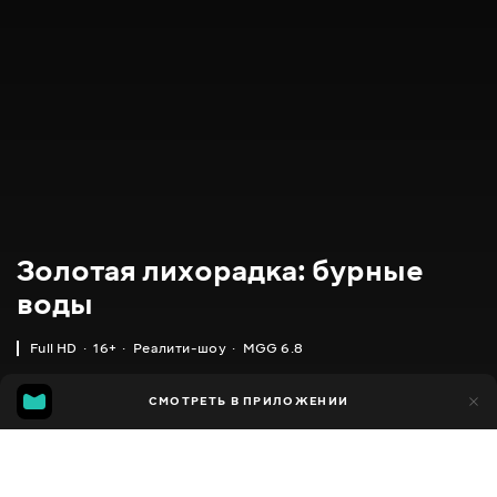
Золотая лихорадка: бурные
воды
Full HD
16+
Реалити-шоу
MGG 6.8
IMDB
MGG
742
СМОТРЕТЬ В ПРИЛОЖЕНИИ
68
6.7
6.8
Добавлено в избранное
ПОДЕЛИТЬСЯ
Gold Rush: White Water