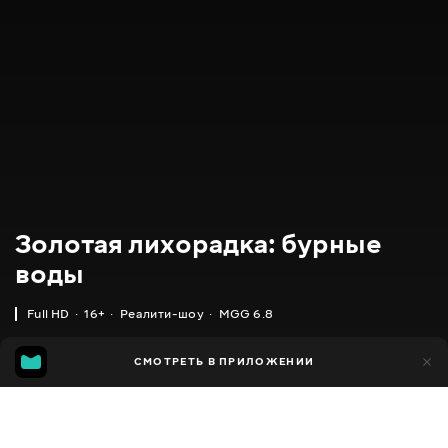
Золотая лихорадка: бурные
воды
Full HD
16+
Реалити-шоу
MGG 6.8
IMDB
MGG
742
СМОТРЕТЬ В ПРИЛОЖЕНИИ
68
6.7
6.8
Добавлено в избранное
ПОДЕЛИТЬСЯ
Gold Rush: White Water