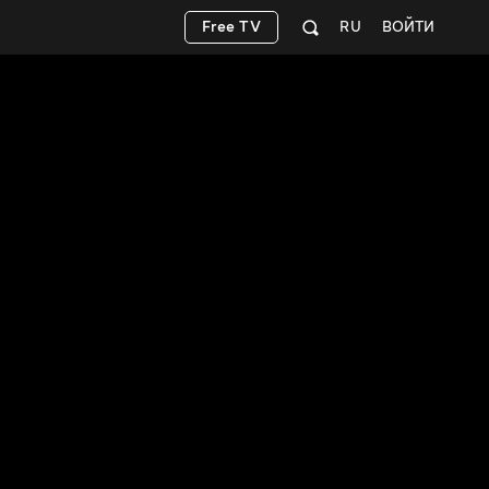
Free TV
RU
ВОЙТИ