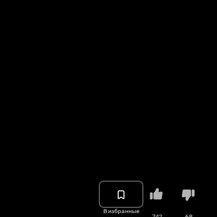
В избранные
742
68