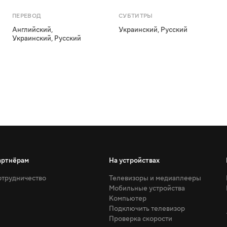
ПЕРЕВОД
СУБТИТРЫ
Английский
,
Украинский
,
Русский
Украинский
,
Русский
артнёрам
На устройствах
трудничество
Телевизоры и медиаплееры
Мобильные устройства
Компьютер
Подключить телевизор
Проверка скорости