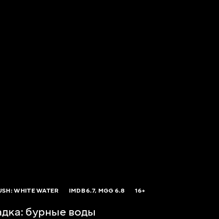
USH: WHITE WATER
IMDB
6.7,
MGG
6.8
16+
адка: бурные воды