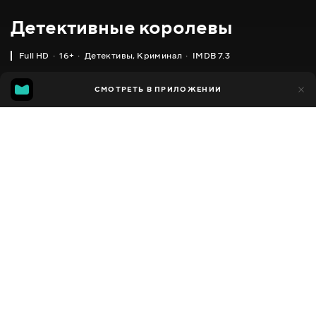
Детективные королевы
Full HD
16+
Детективы
,
Криминал
IMDB 7.3
IMDB
MGG
1 тыс.
СМОТРЕТЬ В ПРИЛОЖЕНИИ
211
7.3
6.1
Добавлено в избранное
ПОДЕЛИТЬСЯ
Queens of Mystery
2019
,
Великобритания
Детективы
,
Криминал
,
Драмы
,
Facebook
Мистика
ПЕРЕВОД
Скопировать ссылку
,
,
Английский
Украинский
Русский
СУБТИТРЫ
,
,
,
Английский
Украинский
Русский
Румынский
ДОСТУПНО
iOS,
Android,
Smart TV,
Консоли,
Медиа плеер