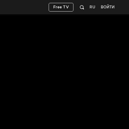
Free TV
RU
ВОЙТИ