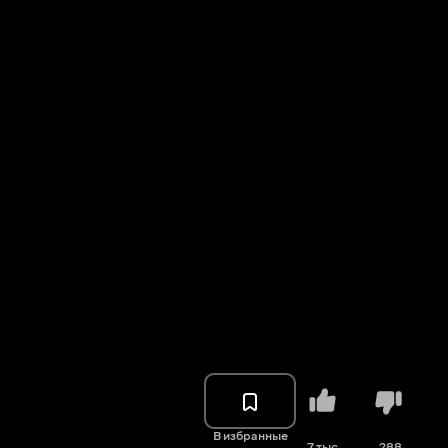
В избранные
7 тыс.
288