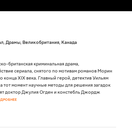
ал
,
Драмы
,
Великобритания
,
Канада
ко-британская криминальная драма,
йствие сериала, снятого по мотивам романов Морин
 конца XIX века. Главный герой, детектив Уильям
а тот момент научные методы для решения загадок
лят доктор Джулия Огден и констебль Джордж
ДРОБНЕЕ