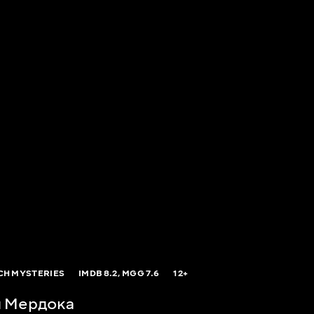
H MYSTERIES
IMDB
8.2,
MGG
7.6
12+
я Мердока