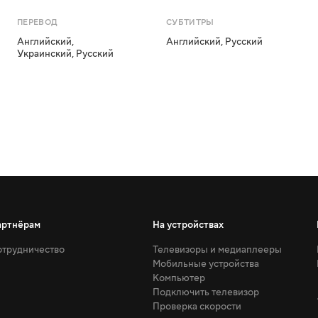
ПЕРЕВОД
СУБТИТРЫ
Английский
,
Английский
,
Русский
Украинский
,
Русский
артнёрам
На устройствах
трудничество
Телевизоры и медиаплееры
Мобильные устройства
Компьютер
Подключить телевизор
Проверка скорости