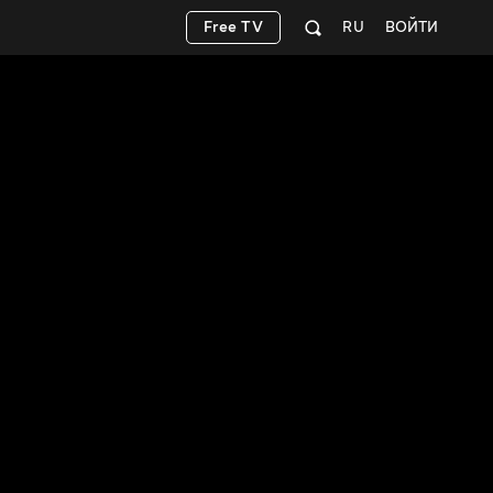
Free TV
RU
ВОЙТИ