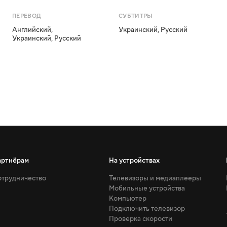
ПЕРЕВОД
СУБТИТРЫ
Английский
,
Украинский
,
Русский
Украинский
,
Русский
артнёрам
На устройствах
трудничество
Телевизоры и медиаплееры
Мобильные устройства
Компьютер
Подключить телевизор
Проверка скорости