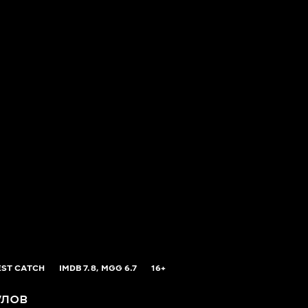
EST CATCH
IMDB
7.8,
MGG
6.7
16+
улов