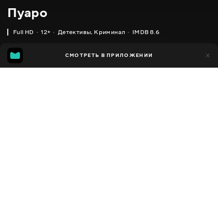
Пуаро
Full HD
12+
Детективы
,
Криминал
IMDB 8.6
IMDB
MGG
13 тыс.
СМОТРЕТЬ В ПРИЛОЖЕНИИ
687
8.6
7.5
Добавлено в избранное
ПОДЕЛИТЬСЯ
Poirot
1989 - 2013
,
Великобритания
Детективы
,
Криминал
,
Facebook
Драмы
,
Мистика
,
Триллеры
ПЕРЕВОД
Скопировать ссылку
,
,
Английский
Украинский
Русский
СУБТИТРЫ
,
Английский
Русский
ДОСТУПНО
iOS,
Android,
Smart TV,
Консоли,
Медиа плеер