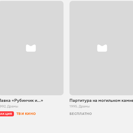
Лавка «Рубинчик и...»
Партитура на могильном камн
1992
,
Драмы
1995
,
Драмы
ТВ И КИНО
БЕСПЛАТНО
АКЦИЯ