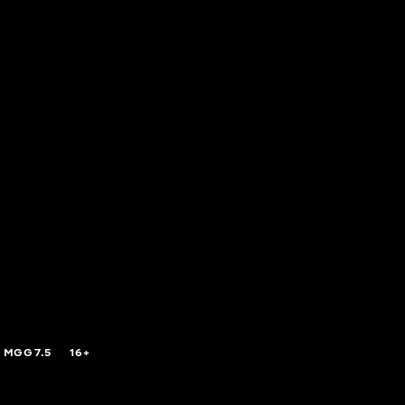
,
MGG
7.5
16+