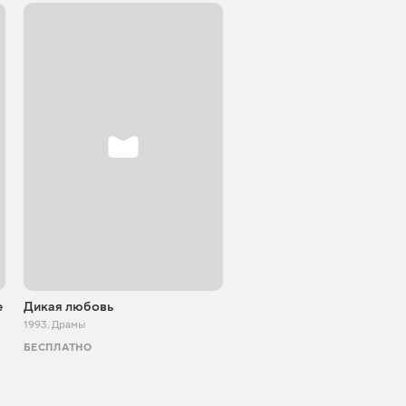
е
Дикая любовь
Я люблю
1993
,
Драмы
1994
,
Драмы
БЕСПЛАТНО
ТВ И КИНО
АКЦИЯ