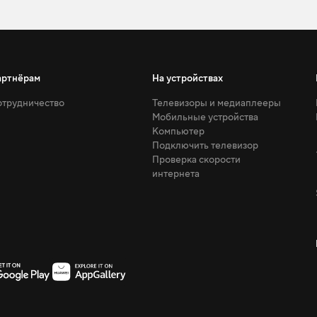
артнёрам
На устройствах
трудничество
Телевизоры и медиаплееры
Мобильные устройства
Компьютер
Подключить телевизор
Проверка скорости
интернета