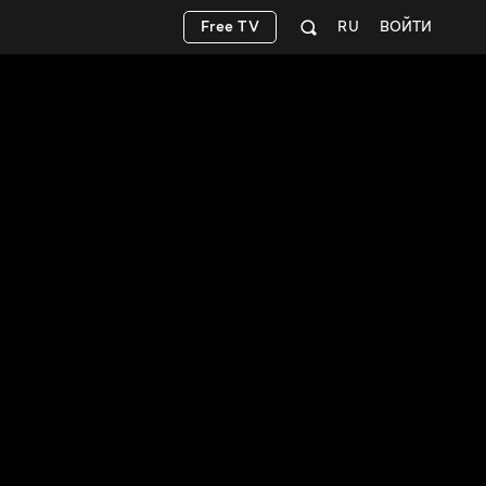
Free TV
RU
ВОЙТИ