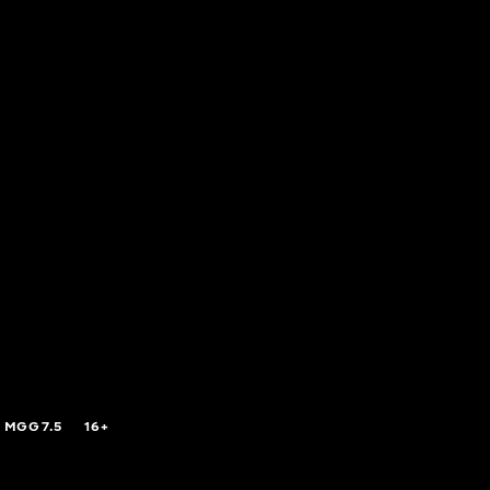
,
MGG
7.5
16+