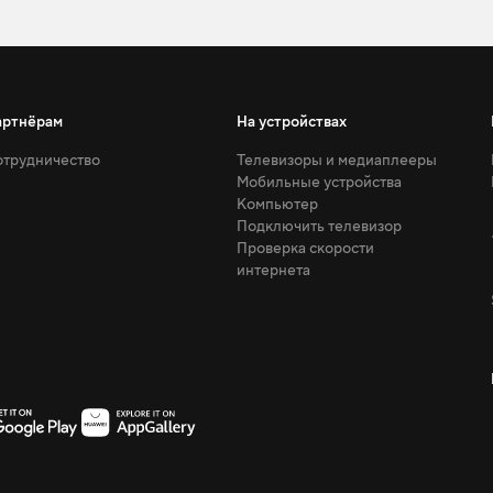
артнёрам
На устройствах
трудничество
Телевизоры и медиаплееры
Мобильные устройства
Компьютер
Подключить телевизор
Проверка скорости
интернета