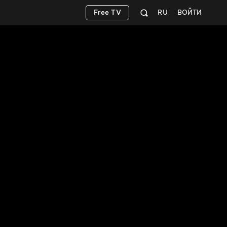
Free TV
RU
ВОЙТИ