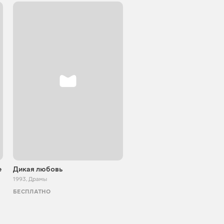
е
Дикая любовь
Я люблю
1993
,
Драмы
1994
,
Драмы
БЕСПЛАТНО
ТВ И КИНО
АКЦИЯ