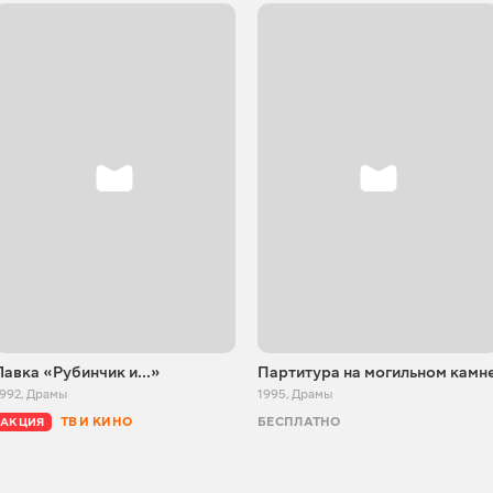
Лавка «Рубинчик и...»
Партитура на могильном камн
1992
,
Драмы
1995
,
Драмы
ТВ И КИНО
БЕСПЛАТНО
АКЦИЯ