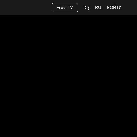
Free TV
RU
ВОЙТИ