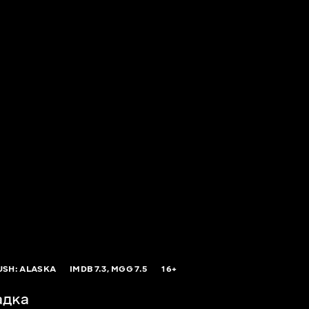
USH: ALASKA
IMDB
7.3,
MGG
7.5
16+
адка