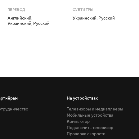
ПЕРЕВОД
СУБТИТРЫ
Английский
,
Украинский
,
Русский
Украинский
,
Русский
артнёрам
На устройствах
трудничество
Телевизоры и медиаплееры
Мобильные устройства
Компьютер
Подключить телевизор
Проверка скорости