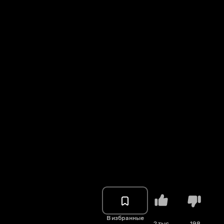
В избранные
2 тыс.
198