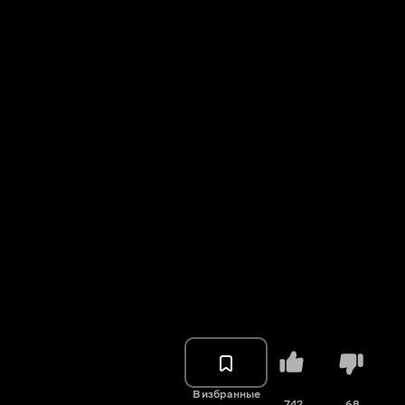
В избранные
742
68