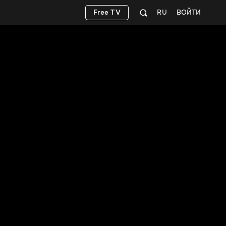
Free TV
RU
ВОЙТИ