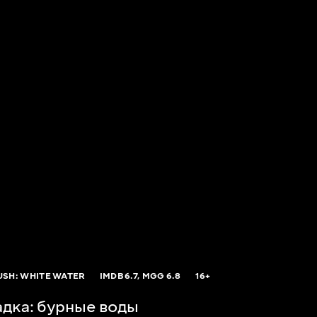
USH: WHITE WATER
IMDB
6.7,
MGG
6.8
16+
адка: бурные воды