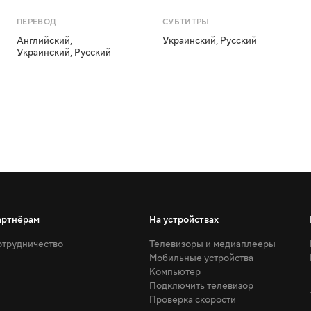
ПЕРЕВОД
СУБТИТРЫ
Английский
,
Украинский
,
Русский
Украинский
,
Русский
артнёрам
На устройствах
трудничество
Телевизоры и медиаплееры
Мобильные устройства
Компьютер
Подключить телевизор
Проверка скорости