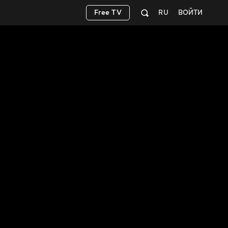
Free TV
RU
ВОЙТИ