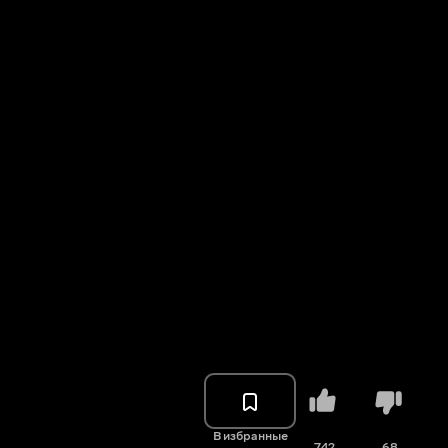
В избранные
742
68