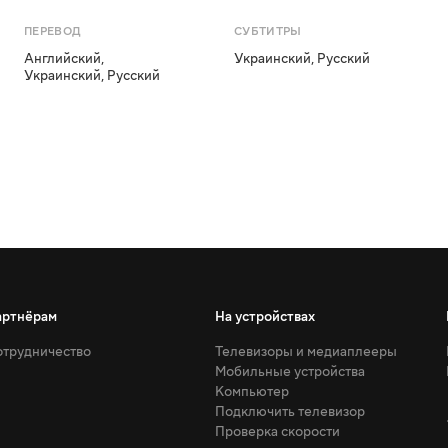
ПЕРЕВОД
СУБТИТРЫ
Английский
,
Украинский
,
Русский
Украинский
,
Русский
артнёрам
На устройствах
трудничество
Телевизоры и медиаплееры
Мобильные устройства
Компьютер
Подключить телевизор
Проверка скорости