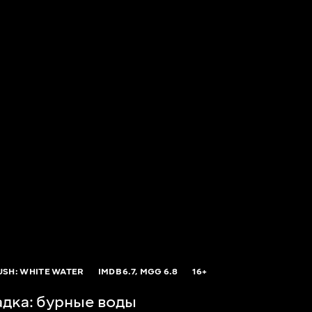
USH: WHITE WATER
IMDB
6.7,
MGG
6.8
16+
адка: бурные воды