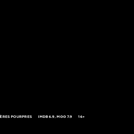
IÈRES POURPRES
IMDB
6.9,
MGG
7.9
16+