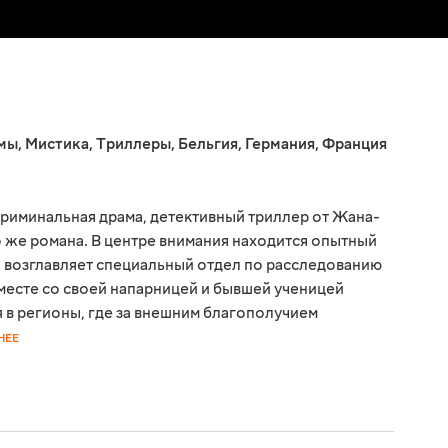
мы
,
Мистика
,
Триллеры
,
Бельгия
,
Германия
,
Франция
криминальная драма, детективный триллер от Жана-
 же романа. В центре внимания находится опытный
 возглавляет специальный отдел по расследованию
есте со своей напарницей и бывшей ученицей
 в регионы, где за внешним благополучием
НЕЕ