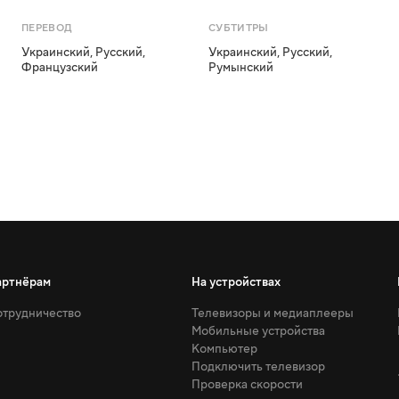
ПЕРЕВОД
СУБТИТРЫ
Украинский
,
Русский
,
Украинский
,
Русский
,
Французский
Румынский
артнёрам
На устройствах
трудничество
Телевизоры и медиаплееры
Мобильные устройства
Компьютер
Подключить телевизор
Проверка скорости