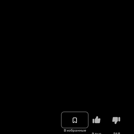
В избранные
9 тыс.
568