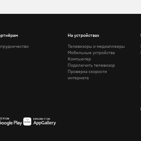
артнёрам
На устройствах
трудничество
Телевизоры и медиаплееры
Мобильные устройства
Компьютер
Подключить телевизор
Проверка скорости
интернета