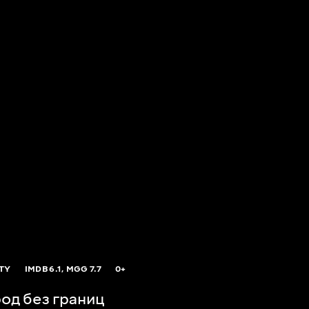
ITY
IMDB
6.1,
MGG
7.7
0+
од без границ