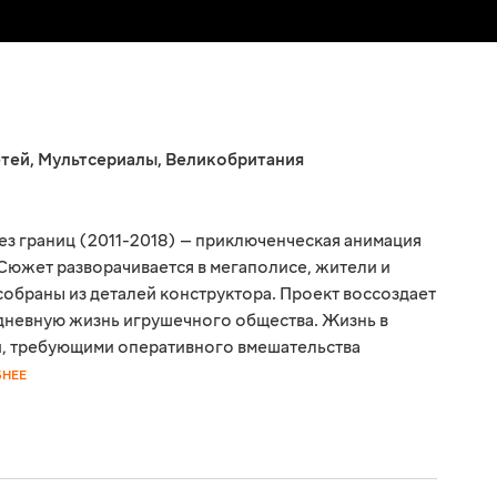
етей
,
Мультсериалы
,
Великобритания
ез границ (2011-2018) — приключенческая анимация
южет разворачивается в мегаполисе, жители и
обраны из деталей конструктора. Проект воссоздает
дневную жизнь игрушечного общества. Жизнь в
, требующими оперативного вмешательства
НЕЕ