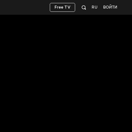
Free TV
RU
ВОЙТИ