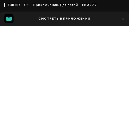
Full HD
0+
Приключения
,
Для детей
MGG 7.7
IMDB
MGG
13 тыс.
СМОТРЕТЬ В ПРИЛОЖЕНИИ
1 тыс.
6.1
7.7
Добавлено в избранное
ПОДЕЛИТЬСЯ
LEGO CITY
2011 - 2018
,
Великобритания
Приключения
,
Для
Facebook
детей
,
Мультсериалы
ПЕРЕВОД
Скопировать ссылку
,
,
,
Английский
Украинский
Русский
Польский
СУБТИТРЫ
Русский
ДОСТУПНО
iOS,
Android,
Smart TV,
Консоли,
Медиа плеер