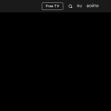
Free TV
RU
ВОЙТИ