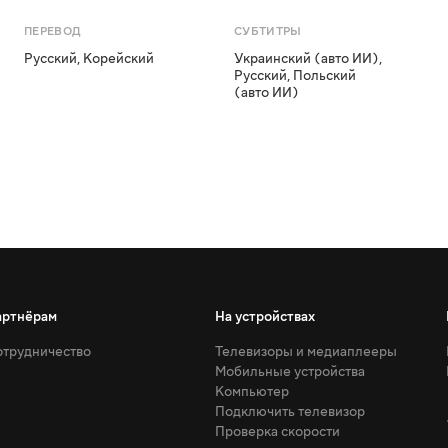
ПЕРЕВОД
СУБТИТРЫ
Русский
,
Корейский
Украинский (авто ИИ)
,
Русский
,
Польский
(авто ИИ)
артнёрам
На устройствах
трудничество
Телевизоры и медиаплееры
Мобильные устройства
Компьютер
Подключить телевизор
Проверка скорости