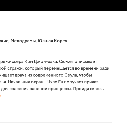
ские
,
Мелодрамы
,
Южная Корея
т режиссера Ким Джон-хака. Сюжет описывает
кой стражи, который перемещается во времени ради
хищает врача из современного Сеула, чтобы
вья. Начальник охраны Чхве Ен получает приказ
 для спасения раненой принцессы. Пройдя сквозь
Е