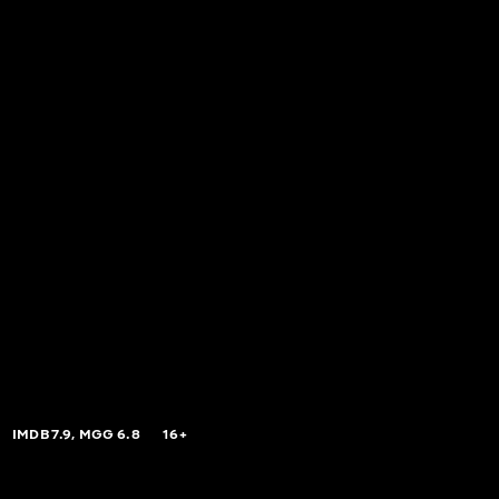
IMDB
7.9,
MGG
6.8
16+