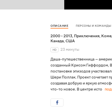
ОПИСАНИЕ
ПЕРСОНЫ И КОМАНДЫ
2000 - 2013
,
Приключения
,
Коме
Канада
,
США
23 минуты
HD
Даша-путешественница — америк
созданный Крисом Гиффордом, В
постановке эпизодов участвовал
Шери Поллак. Проект сочетает п
создавая добрую и яркую атмосф
что-то новое. В центре исто
ПОД