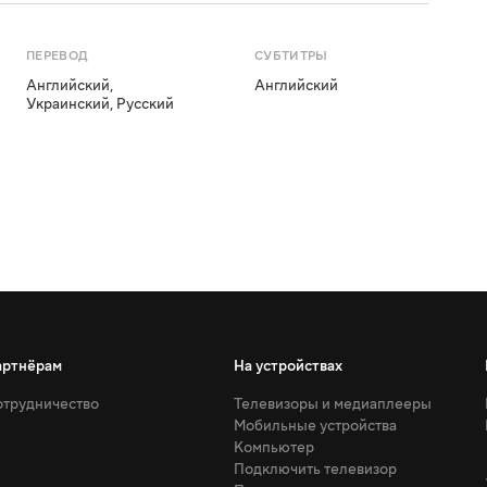
ПЕРЕВОД
СУБТИТРЫ
Английский
,
Английский
Украинский
,
Русский
артнёрам
На устройствах
трудничество
Телевизоры и медиаплееры
Мобильные устройства
Компьютер
Подключить телевизор