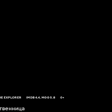
HE EXPLORER
IMDB
4.4,
MGG
5.8
0+
твенница