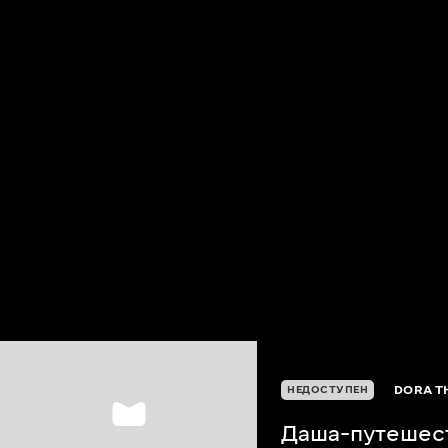
DORA T
НЕДОСТУПЕН
Даша-путешес