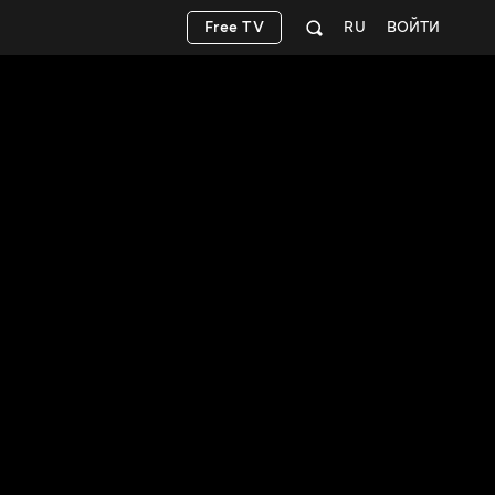
Free TV
RU
ВОЙТИ