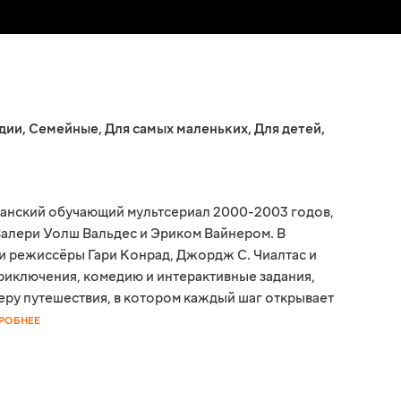
дии
,
Семейные
,
Для самых маленьких
,
Для детей
,
анский обучающий мультсериал 2000-2003 годов,
алери Уолш Вальдес и Эриком Вайнером. В
и режиссёры Гари Конрад, Джордж С. Чиалтас и
риключения, комедию и интерактивные задания,
еру путешествия, в котором каждый шаг открывает
РОБНЕЕ