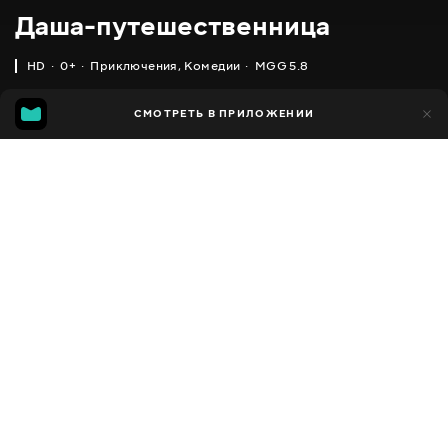
Даша-путешественница
HD
0+
Приключения
,
Комедии
MGG 5.8
IMDB
MGG
10 тыс.
СМОТРЕТЬ В ПРИЛОЖЕНИИ
3 тыс.
4.4
5.8
Добавлено в избранное
ПОДЕЛИТЬСЯ
Dora the Explorer
2000 - 2013
,
Канада
,
США
Приключения
,
Комедии
,
Facebook
Семейные
,
Для самых маленьких
,
Для детей
ПЕРЕВОД
Скопировать ссылку
,
,
Английский
Украинский
Русский
СУБТИТРЫ
Английский
ДОСТУПНО
iOS,
Android,
Smart TV,
Консоли,
Медиа плеер