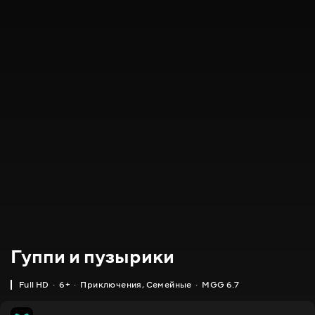
Гуппи и пузырики
Full HD
6+
Приключения
,
Семейные
MGG 6.7
IMDB
MGG