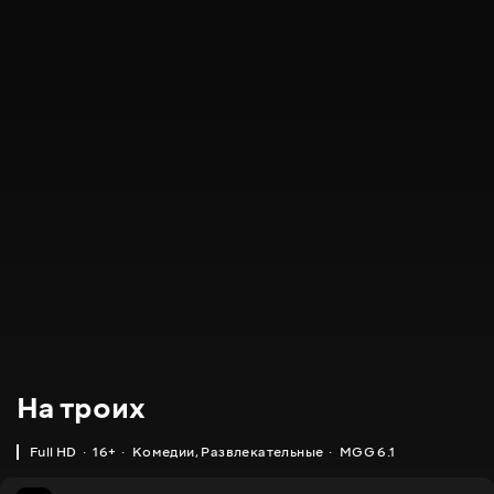
На троих
Full HD
16+
Комедии
,
Развлекательные
MGG 6.1