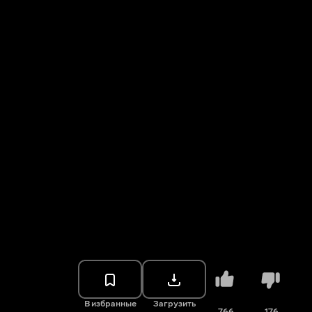
В избранные
Загрузить
766
176