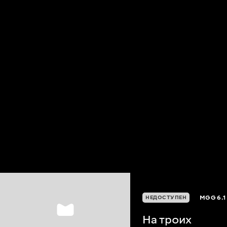
MGG
6.1
НЕДОСТУПЕН
На троих