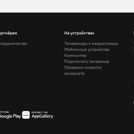
артнёрам
На устройствах
трудничество
Телевизоры и медиаплееры
Мобильные устройства
Компьютер
Подключить телевизор
Проверка скорости
интернета