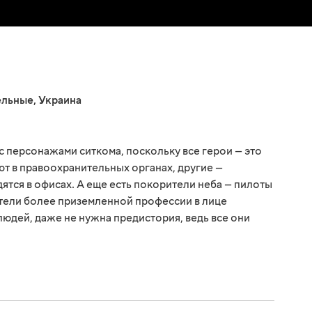
ельные
,
Украина
с персонажами ситкома, поскольку все герои — это
т в правоохранительных органах, другие —
дятся в офисах. А еще есть покорители неба — пилоты
ители более приземленной профессии в лице
людей, даже не нужна предистория, ведь все они