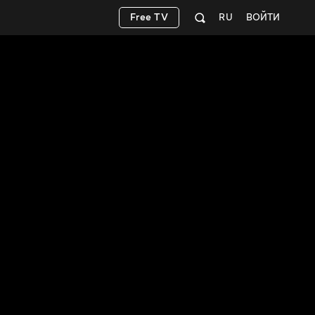
Free TV
RU
ВОЙТИ