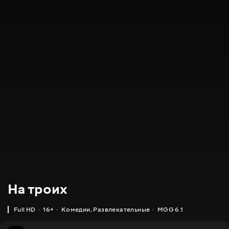
На троих
Full HD
16+
Комедии
,
Развлекательные
MGG 6.1