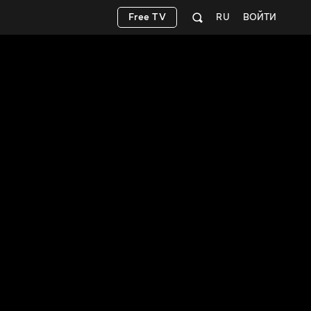
Free TV
RU
ВОЙТИ