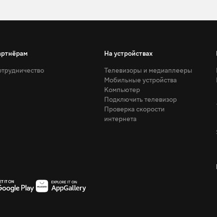
артнёрам
На устройствах
трудничество
Телевизоры и медиаплееры
Мобильные устройства
Компьютер
Подключить телевизор
Проверка скорости
интернета