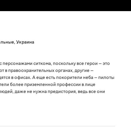
ельные
,
Украина
с персонажами ситкома, поскольку все герои — это
т в правоохранительных органах, другие —
дятся в офисах. А еще есть покорители неба — пилоты
ители более приземленной профессии в лице
людей, даже не нужна предистория, ведь все они