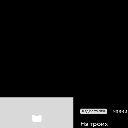
MGG
6.1
НЕДОСТУПЕН
На троих