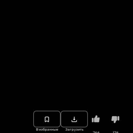
В избранные
Загрузить
766
176