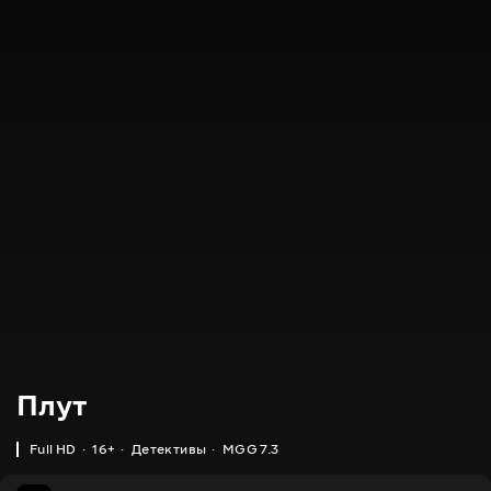
Плут
Full HD
16+
Детективы
MGG 7.3