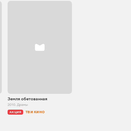
Земля обетованная
Небо моего детства
2010
,
Драмы
2011
,
Драмы
ТВ И КИНО
ТВ И КИНО
АКЦИЯ
АКЦИЯ