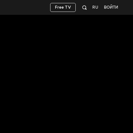
Free TV
RU
ВОЙТИ