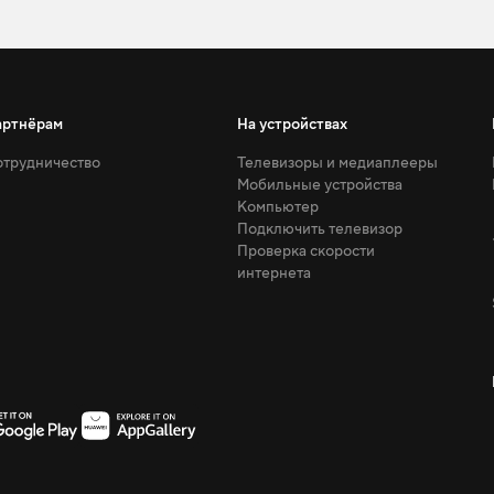
артнёрам
На устройствах
трудничество
Телевизоры и медиаплееры
Мобильные устройства
Компьютер
Подключить телевизор
Проверка скорости
интернета