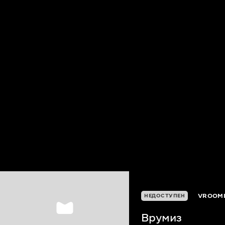
VROOM
НЕДОСТУПЕН
Врумиз