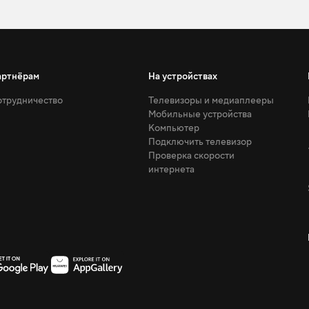
артнёрам
На устройствах
трудничество
Телевизоры и медиаплееры
Мобильные устройства
Компьютер
Подключить телевизор
Проверка скорости
интернета