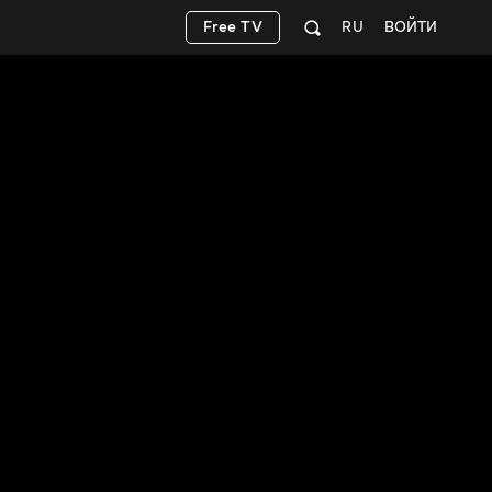
Free TV
RU
ВОЙТИ