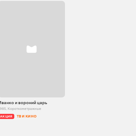
Иванко и вороний царь
1985
,
Короткометражные
ТВ И КИНО
АКЦИЯ