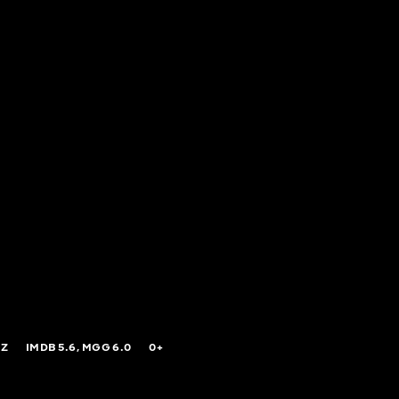
IZ
IMDB
5.6,
MGG
6.0
0+