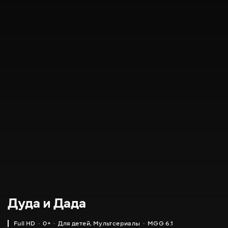
Дуда и Дада
Full HD
0+
Для детей
,
Мультсериалы
MGG 6.1