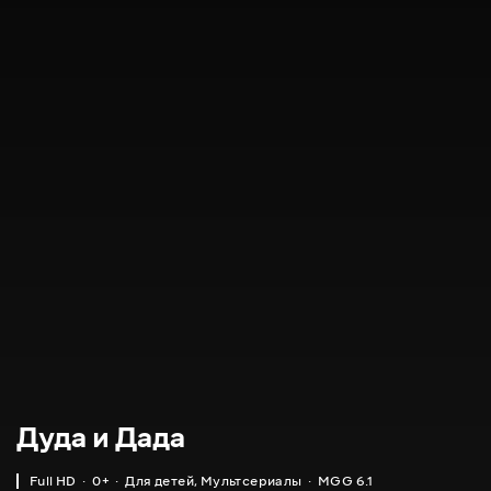
Дуда и Дада
Full HD
0+
Для детей
,
Мультсериалы
MGG 6.1