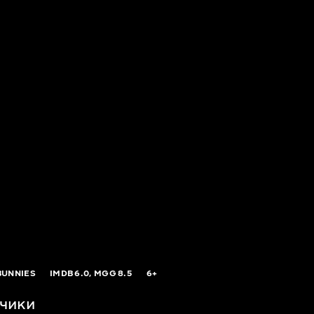
BUNNIES
IMDB
6.0,
MGG
8.5
6+
чики