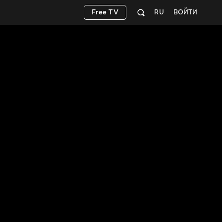
Free TV
RU
ВОЙТИ