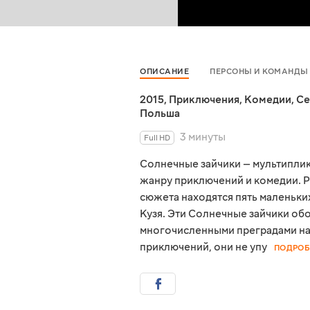
ОПИСАНИЕ
ПЕРСОНЫ И КОМАНДЫ
2015
,
Приключения
,
Комедии
,
Се
Польша
3 минуты
Full HD
Солнечные зайчики — мультиплик
жанру приключений и комедии. Р
сюжета находятся пять маленьких
Кузя. Эти Солнечные зайчики об
многочисленными преградами на 
приключений, они не упу
ПОДРОБ