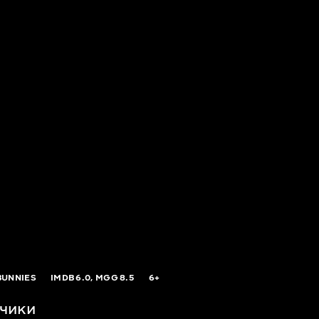
BUNNIES
IMDB
6.0,
MGG
8.5
6+
чики