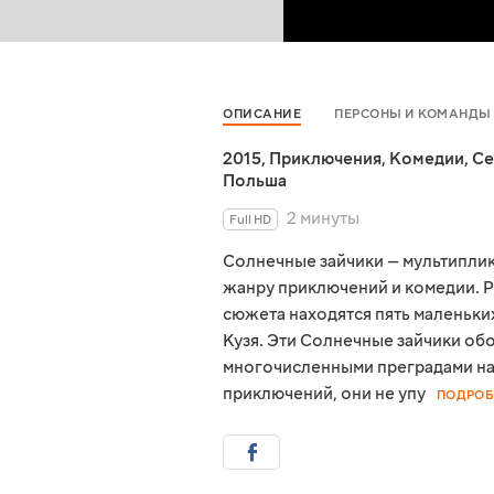
ОПИСАНИЕ
ПЕРСОНЫ И КОМАНДЫ
2015
,
Приключения
,
Комедии
,
Се
Польша
2 минуты
Full HD
Солнечные зайчики — мультиплик
жанру приключений и комедии. Р
сюжета находятся пять маленьких
Кузя. Эти Солнечные зайчики об
многочисленными преградами на 
приключений, они не упу
ПОДРОБ