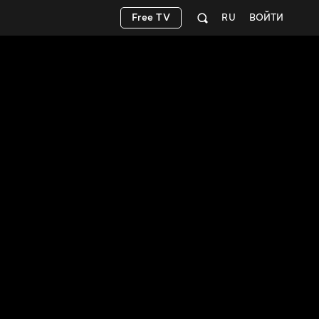
Free TV
RU
ВОЙТИ