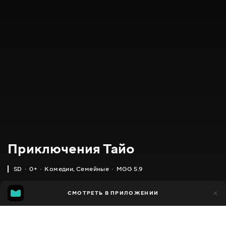
Приключения Тайо
SD
0+
Комедии
,
Семейные
MGG 5.9
IMDB
MGG
9 тыс.
СМОТРЕТЬ В ПРИЛОЖЕНИИ
2 тыс.
5.5
5.9
Добавлено в избранное
ПОДЕЛИТЬСЯ