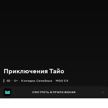
Приключения Тайо
SD
0+
Комедии
,
Семейные
MGG 5.9
IMDB
MGG
9 тыс.
СМОТРЕТЬ В ПРИЛОЖЕНИИ
2 тыс.
5.5
5.9
Добавлено в избранное
ПОДЕЛИТЬСЯ