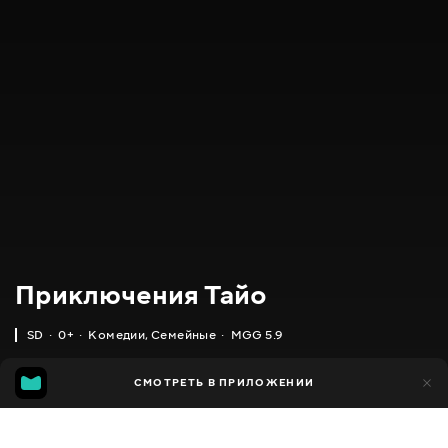
Приключения Тайо
SD
0+
Комедии
,
Семейные
MGG 5.9
IMDB
MGG
9 тыс.
СМОТРЕТЬ В ПРИЛОЖЕНИИ
2 тыс.
5.5
5.9
Добавлено в избранное
ПОДЕЛИТЬСЯ