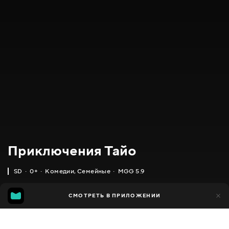
Приключения Тайо
SD
0+
Комедии
,
Семейные
MGG 5.9
IMDB
MGG
9 тыс.
СМОТРЕТЬ В ПРИЛОЖЕНИИ
2 тыс.
5.5
5.9
Добавлено в избранное
ПОДЕЛИТЬСЯ