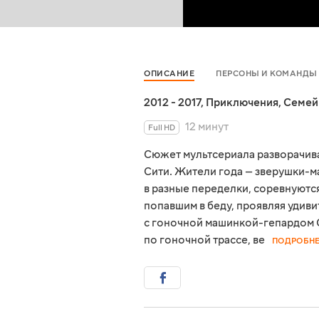
ОПИСАНИЕ
ПЕРСОНЫ И КОМАНДЫ
2012 - 2017
,
Приключения
,
Семей
12 минут
Full HD
Сюжет мультсериала разворачива
Сити. Жители года — зверушки-м
в разные переделки, соревнуются
попавшим в беду, проявляя удив
с гоночной машинкой-гепардом
по гоночной трассе, ве
ПОДРОБН