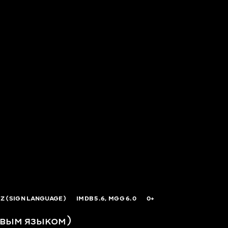
Z (SIGN LANGUAGE)
IMDB
5.6,
MGG
6.0
0+
вым языком)