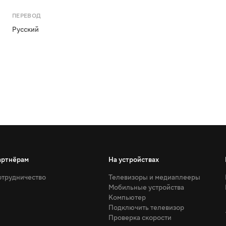
ПЕРЕВОД
Русский
артнёрам
На устройствах
трудничество
Телевизоры и медиаплееры
Мобильные устройства
Компьютер
Подключить телевизор
Проверка скорости