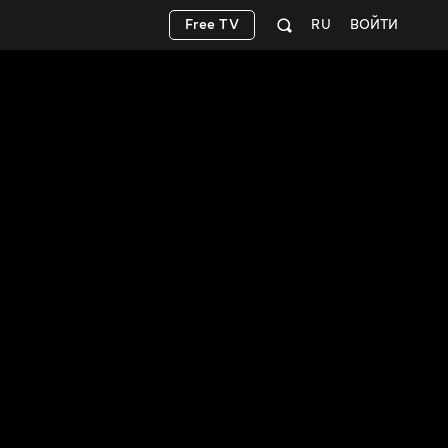
Free TV
RU
ВОЙТИ