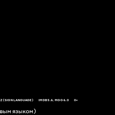
Z (SIGN LANGUAGE)
IMDB
5.6,
MGG
6.0
0+
вым языком)