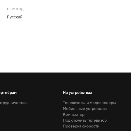
ПЕРЕВОД
Русский
артнёрам
На устройствах
трудничество
Телевизоры и медиаплееры
Мобильные устройства
Компьютер
Подключить телевизор
Проверка скорости