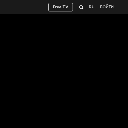
Free TV
RU
ВОЙТИ