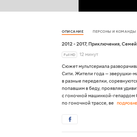
ОПИСАНИЕ
ПЕРСОНЫ И КОМАНДЫ
2012 - 2017
,
Приключения
,
Семей
12 минут
Full HD
Сюжет мультсериала разворачива
Сити. Жители года — зверушки-м
в разные переделки, соревнуются
попавшим в беду, проявляя удив
с гоночной машинкой-гепардом
по гоночной трассе, ве
ПОДРОБН